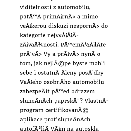
viditelnosti z automobilu,
patÅ™Ã­ primÃ¡rnÄ› a mimo
veÅ¡kerou diskuzi nespornÄ› do
kategorie nejvyÅ¡Å¡Ã­
zÃ¡vaÅ¾nosti. PÅ™emÃ½Å¡lÃ­te
prÃ¡vÄ› Vy a prÃ¡vÄ› nynÃ­ o
tom, jak nejlÃ©pe byste mohli
sebe i ostatnÃ­ Äleny posÃ¡dky
VaÅ¡eho osobnÃ­ho automobilu
zabezpeÄit pÅ™ed odrazem
sluneÄnÃ­ch paprskÅ¯? VlastnÃ­
program certifikovanÃ©
aplikace protisluneÄnÃ­ch
autofÃ³liÃ­ VÃ¡m na autoskla