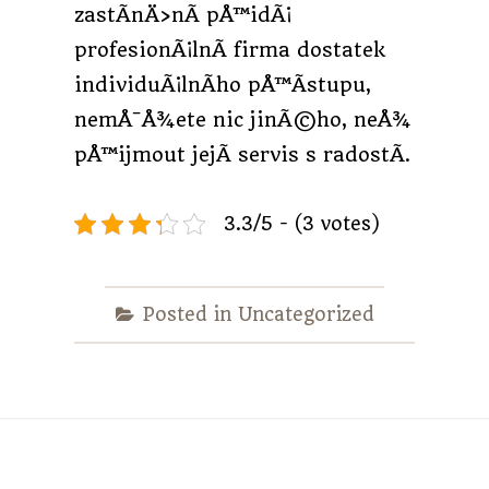
zastÃ­nÄ›nÃ­ pÅ™idÃ¡
profesionÃ¡lnÃ­ firma dostatek
individuÃ¡lnÃ­ho pÅ™Ã­stupu,
nemÅ¯Å¾ete nic jinÃ©ho, neÅ¾
pÅ™ijmout jejÃ­ servis s radostÃ­.
3.3/5 - (3 votes)
Posted in Uncategorized