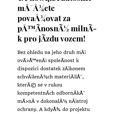
mÅ¯Å¾ete
povaÅ¾ovat za
pÅ™Ã­nosnÃ½ milnÃ­
k pro jÃ­zdu vozem!
Bez ohledu na jeho druh mÃ¡
ovÄ›Å™enÃ¡ spoleÄnost k
dispozici dostatek zÃ¡konem
schvÃ¡lenÃ½ch materiÃ¡lÅ¯,
kterÃ© se v rukou
kompetentnÃ­ch odbornÃ­kÅ¯
mÄ›nÃ­ v dokonalÃ½ nÃ¡stroj
ochrany. A kdyÅ¾ do projektu