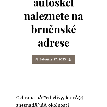
autoskel
naleznete na
brněnské
adrese
February 27, 2023
Ochrana pÅ™ed vlivy, kterÃ©
znesnadÅˆujÃ­ okolnosti