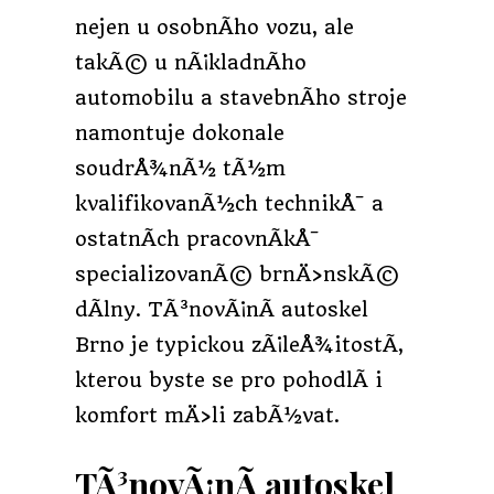
nejen u osobnÃ­ho vozu, ale
takÃ© u nÃ¡kladnÃ­ho
automobilu a stavebnÃ­ho stroje
namontuje dokonale
soudrÅ¾nÃ½ tÃ½m
kvalifikovanÃ½ch technikÅ¯ a
ostatnÃ­ch pracovnÃ­kÅ¯
specializovanÃ© brnÄ›nskÃ©
dÃ­lny.
TÃ³novÃ¡nÃ­ autoskel
Brno
je typickou zÃ¡leÅ¾itostÃ­,
kterou byste se pro pohodlÃ­ i
komfort mÄ›li zabÃ½vat.
TÃ³novÃ¡nÃ­ autoskel