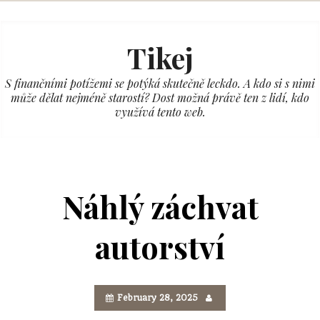
Skip
to
Tikej
content
S finančními potížemi se potýká skutečně leckdo. A kdo si s nimi
může dělat nejméně starostí? Dost možná právě ten z lidí, kdo
využívá tento web.
Náhlý záchvat
autorství
February 28, 2025