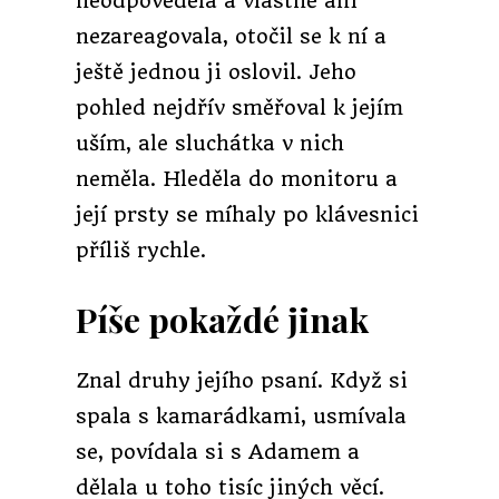
neodpověděla a vlastně ani
nezareagovala, otočil se k ní a
ještě jednou ji oslovil. Jeho
pohled nejdřív směřoval k jejím
uším, ale sluchátka v nich
neměla. Hleděla do monitoru a
její prsty se míhaly po klávesnici
příliš rychle.
Píše pokaždé jinak
Znal druhy jejího psaní. Když si
spala s kamarádkami, usmívala
se, povídala si s Adamem a
dělala u toho tisíc jiných věcí.