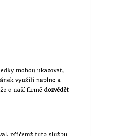
ýsledky mohou ukazovat,
ránek využili naplno a
ůže o naší firmě
dozvědět
al, přičemž tuto službu