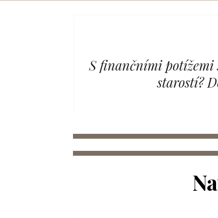
Skip
to
content
S finančními potížemi 
starostí? 
Na