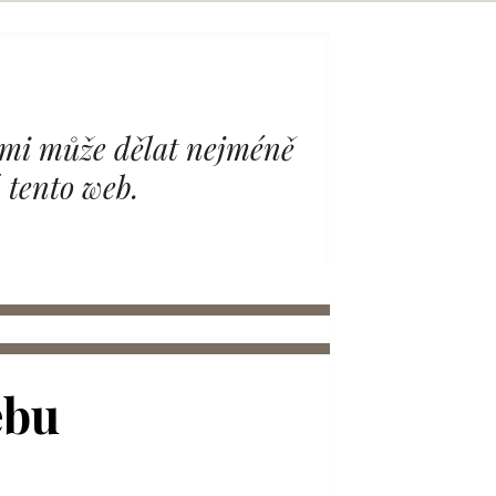
nimi může dělat nejméně
 tento web.
ebu