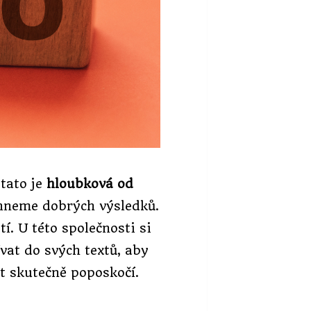
tato je
hloubková od
áhneme dobrých výsledků.
í. U této společnosti si
ívat do svých textů, aby
t skutečně poposkočí.