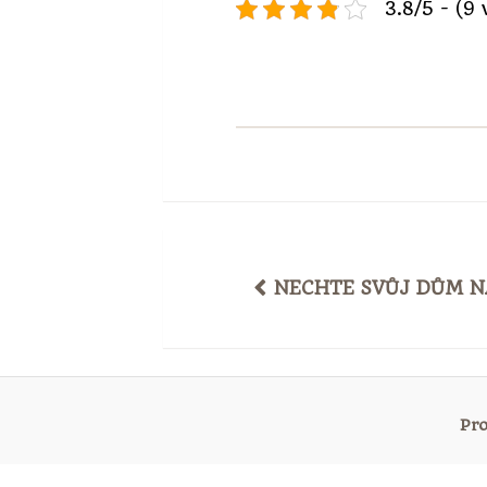
3.8/5 - (9 
POST
NECHTE SVŮJ DŮM N
NAVIGATION
Pr