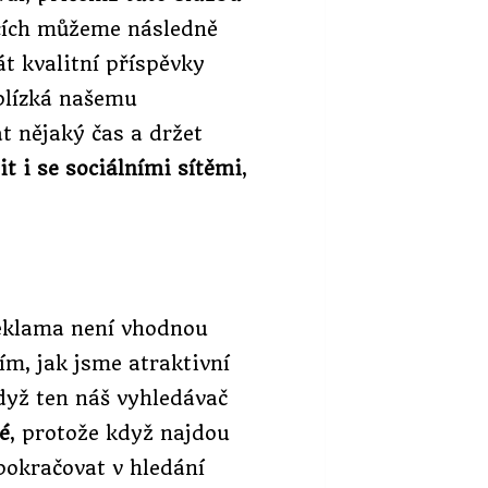
tcích můžeme následně
t kvalitní příspěvky
blízká našemu
t nějaký čas a držet
it i se sociálními sítěmi
,
reklama není vhodnou
tím, jak jsme atraktivní
Když ten náš vyhledávač
é
, protože když najdou
pokračovat v hledání