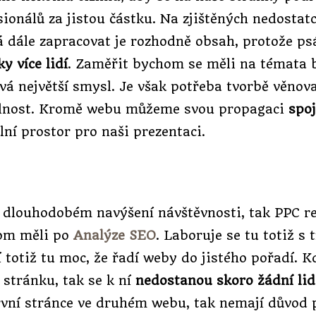
sionálů za jistou částku. Na zjištěných nedosta
 dále zapracovat je rozhodně obsah, protože psá
y více lidí
. Zaměřit bychom se měli na témata 
vá největší smysl. Je však potřeba tvorbě věnova
elnost. Kromě webu můžeme svou propagaci
spoj
ální prostor pro naši prezentaci.
 dlouhodobém navýšení návštěvnosti, tak PPC 
om měli po
Analýze SEO
. Laboruje se tu totiž s 
 totiž tu moc, že řadí weby do jistého pořadí. 
 stránku, tak se k ní
nedostanou skoro žádní lid
první stránce ve druhém webu, tak nemají důvod 