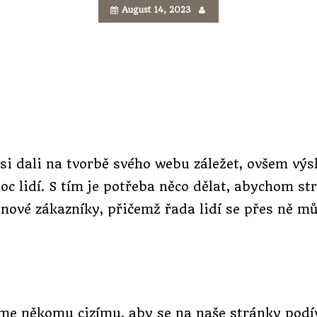
August 14, 2023
 si dali na tvorbě svého webu záležet, ovšem v
oc lidí. S tím je potřeba něco dělat, abychom st
y nové zákazníky, přičemž řada lidí se přes ně m
me někomu cizímu, aby se na naše stránky podív