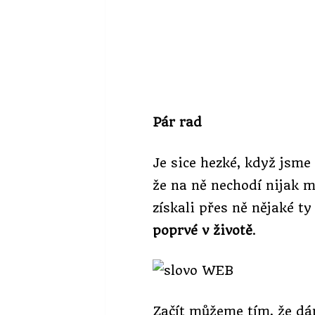
Pár rad
Je sice hezké, když jsme
že na ně nechodí nijak m
získali přes ně nějaké t
poprvé v životě
.
Začít můžeme tím, že dá