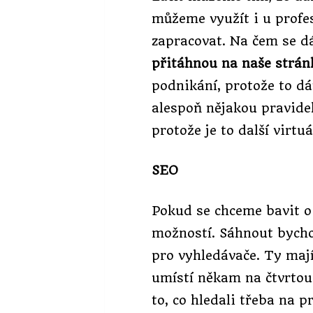
můžeme využít i u profe
zapracovat. Na čem se dá
přitáhnou na naše stránk
podnikání, protože to dá
alespoň nějakou pravid
protože je to další virtu
SEO
Pokud se chceme bavit o
možností. Sáhnout bych
pro vyhledávače. Ty mají
umístí někam na čtvrtou
to, co hledali třeba na 