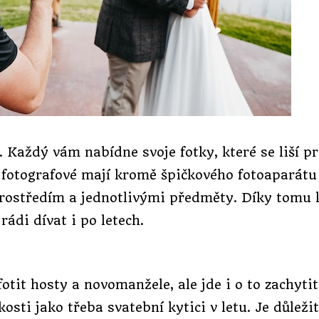
k. Každý vám nabídne svoje fotky, které se liší p
í fotografové mají kromě špičkového fotoaparátu 
prostředím a jednotlivými předměty. Díky tomu 
rádi dívat i po letech.
fotit hosty a novomanžele, ale jde i o to zachytit
kosti jako třeba svatební kytici v letu. Je důlež