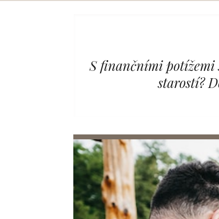
Skip
to
content
S finančními potížemi 
starostí? 