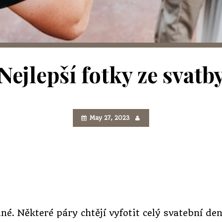
Nejlepší fotky ze svatb
May 27, 2023
né. Některé páry chtějí vyfotit celý svatební de