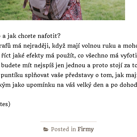
a jak chcete nafotit?
grafů má nejraději, když mají volnou ruku a mohou
 říct jaké efekty má použít, co všechno má vyfo
budete mít nejspíš jen jednou a proto stojí za to
 puntíku splňovat vaše představy o tom, jak maj
kým jako upomínku na váš velký den a po dohodě
otes)
Posted in
Firmy