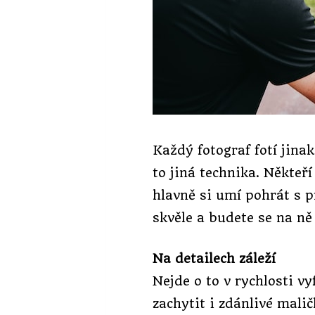
Každý fotograf fotí jina
to jiná technika. Někteř
hlavně si umí pohrát s 
skvěle a budete se na ně 
Na detailech záleží
Nejde o to v rychlosti vy
zachytit i zdánlivé malič