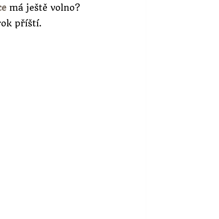
ce
má ještě volno?
ok příští.