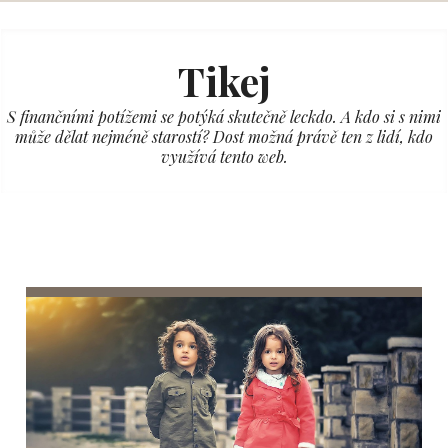
Skip
to
Tikej
content
S finančními potížemi se potýká skutečně leckdo. A kdo si s nimi
může dělat nejméně starostí? Dost možná právě ten z lidí, kdo
využívá tento web.