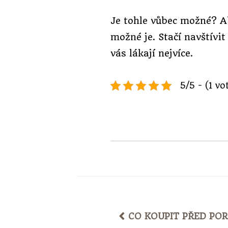
Je tohle vůbec možné? A
možné je. Stačí navštívi
vás lákají nejvíce.
5/5 - (1 vo
POST
CO KOUPIT PŘED PO