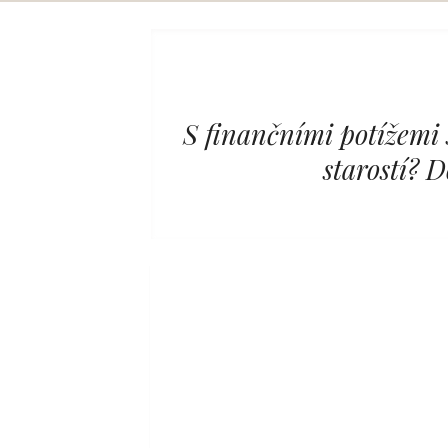
Skip
to
content
S finančními potížemi 
starostí? 