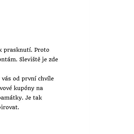
k prasknutí. Proto
ntám. Sleviště je zde
vás od první chvíle
levové kupóny na
památky. Je tak
irovat.