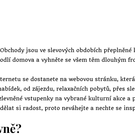
 Obchody jsou ve slevových obdobích přeplněné 
hodlí domova a vyhněte se všem těm dlouhým fro
ternetu se dostanete na webovou stránku, která 
é nabídek, od zájezdu, relaxačních pobytů, přes s
 zlevněné vstupenky na vybrané kulturní akce a 
dělat si radost, proto neváhejte a nechte se insp
vně?