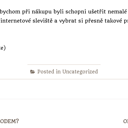
bychom při nákupu byli schopni ušetřit nemalé
t internetové
sleviště
a vybrat si přesně takové p
te)
Posted in Uncategorized
RODEM?
O