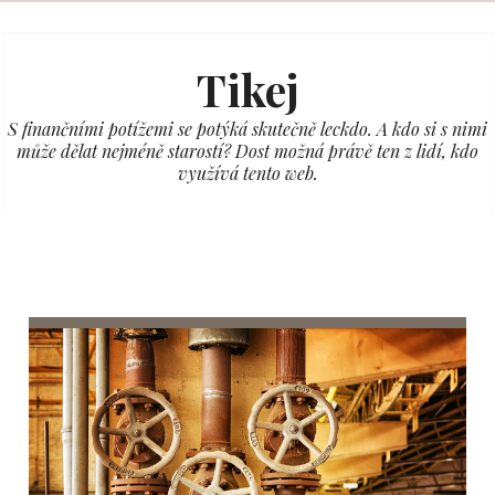
Skip
to
Tikej
content
S finančními potížemi se potýká skutečně leckdo. A kdo si s nimi
může dělat nejméně starostí? Dost možná právě ten z lidí, kdo
využívá tento web.