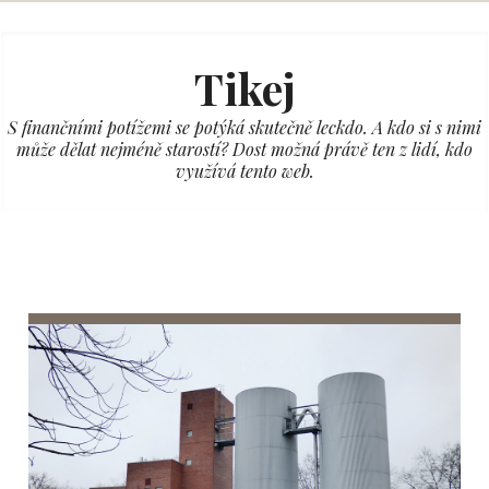
Skip
to
Tikej
content
S finančními potížemi se potýká skutečně leckdo. A kdo si s nimi
může dělat nejméně starostí? Dost možná právě ten z lidí, kdo
využívá tento web.