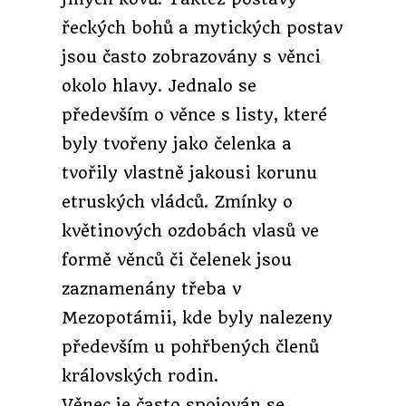
řeckých bohů a mytických postav
jsou často zobrazovány s věnci
okolo hlavy. Jednalo se
především o věnce s listy, které
byly tvořeny jako čelenka a
tvořily vlastně jakousi korunu
etruských vládců. Zmínky o
květinových ozdobách vlasů ve
formě věnců či čelenek jsou
zaznamenány třeba v
Mezopotámii, kde byly nalezeny
především u pohřbených členů
královských rodin.
Věnec je často spojován se