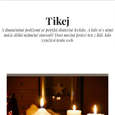
Skip
to
Tikej
content
S finančními potížemi se potýká skutečně leckdo. A kdo si s nimi
může dělat nejméně starostí? Dost možná právě ten z lidí, kdo
využívá tento web.