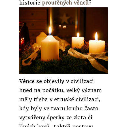
historie
proutěných věnců
?
Věnce se objevily v civilizaci
hned na počátku, velký význam
měly třeba v etruské civilizaci,
kdy byly ve tvaru kruhu často
vytvářeny šperky ze zlata či
jiných kovů. Taktéž postavy